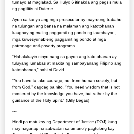
tumayo at maglakad. Sa Hulyo 6 itinakda ang pagsisimula
ng paglilitis ni Duterte.
Ayon sa kanya ang mga prosecutor ay mayroong trabaho
na tulungan ang bansa na malaman ang katotohanan
kaugnay ng maling paggamit ng pondo ng taumbayan,
mga kuwesyunableng paggamit ng pondo at mga
patronage anti-poverty programs.
“Hahalukayin ninyo nang sa gayon ang katotohanan ay
tuluyang lumabas at makita ng sambayanang Pilipino ang
katotohanan,” sabi ni David.
“You have to take courage, not from human society, but
from God,” dagdag pa nito. “You need wisdom that is not
mastered by the knowledge you have, but rather by the
guidance of the Holy Spirit.” (Billy Begas)
---
Hindi pa matukoy ng Department of Justice (DOJ) kung
may naganap na sabwatan sa umano’y pagtulong kay