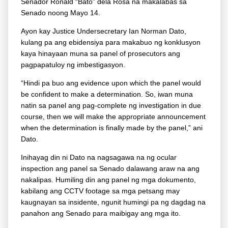
Senador Ronald “Bato” dela Rosa na makalabas sa
Senado noong Mayo 14.
Ayon kay Justice Undersecretary Ian Norman Dato,
kulang pa ang ebidensiya para makabuo ng konklusyon
kaya hinayaan muna sa panel of prosecutors ang
pagpapatuloy ng imbestigasyon.
“Hindi pa buo ang evidence upon which the panel would
be confident to make a determination. So, iwan muna
natin sa panel ang pag-complete ng investigation in due
course, then we will make the appropriate announcement
when the determination is finally made by the panel,” ani
Dato.
Inihayag din ni Dato na nagsagawa na ng ocular
inspection ang panel sa Senado dalawang araw na ang
nakalipas. Humiling din ang panel ng mga dokumento,
kabilang ang CCTV footage sa mga petsang may
kaugnayan sa insidente, ngunit humingi pa ng dagdag na
panahon ang Senado para maibigay ang mga ito.