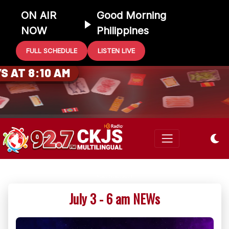
ON AIR
Good Morning
NOW
Philippines
FULL SCHEDULE
LISTEN LIVE
0 GIFT CARD
 AT 8:10 AM
July 3 - 6 am NEWs