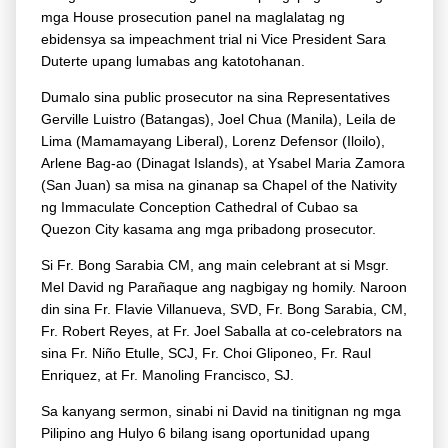
mga House prosecution panel na maglalatag ng
ebidensya sa impeachment trial ni Vice President Sara
Duterte upang lumabas ang katotohanan.
Dumalo sina public prosecutor na sina Representatives
Gerville Luistro (Batangas), Joel Chua (Manila), Leila de
Lima (Mamamayang Liberal), Lorenz Defensor (Iloilo),
Arlene Bag-ao (Dinagat Islands), at Ysabel Maria Zamora
(San Juan) sa misa na ginanap sa Chapel of the Nativity
ng Immaculate Conception Cathedral of Cubao sa
Quezon City kasama ang mga pribadong prosecutor.
Si Fr. Bong Sarabia CM, ang main celebrant at si Msgr.
Mel David ng Parañaque ang nagbigay ng homily. Naroon
din sina Fr. Flavie Villanueva, SVD, Fr. Bong Sarabia, CM,
Fr. Robert Reyes, at Fr. Joel Saballa at co-celebrators na
sina Fr. Niño Etulle, SCJ, Fr. Choi Gliponeo, Fr. Raul
Enriquez, at Fr. Manoling Francisco, SJ.
Sa kanyang sermon, sinabi ni David na tinitignan ng mga
Pilipino ang Hulyo 6 bilang isang oportunidad upang