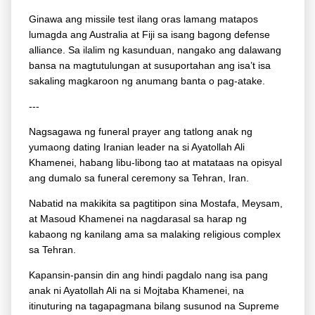
Ginawa ang missile test ilang oras lamang matapos
lumagda ang Australia at Fiji sa isang bagong defense
alliance. Sa ilalim ng kasunduan, nangako ang dalawang
bansa na magtutulungan at susuportahan ang isa’t isa
sakaling magkaroon ng anumang banta o pag-atake.
---
Nagsagawa ng funeral prayer ang tatlong anak ng
yumaong dating Iranian leader na si Ayatollah Ali
Khamenei, habang libu-libong tao at matataas na opisyal
ang dumalo sa funeral ceremony sa Tehran, Iran.
Nabatid na makikita sa pagtitipon sina Mostafa, Meysam,
at Masoud Khamenei na nagdarasal sa harap ng
kabaong ng kanilang ama sa malaking religious complex
sa Tehran.
Kapansin-pansin din ang hindi pagdalo nang isa pang
anak ni Ayatollah Ali na si Mojtaba Khamenei, na
itinuturing na tagapagmana bilang susunod na Supreme