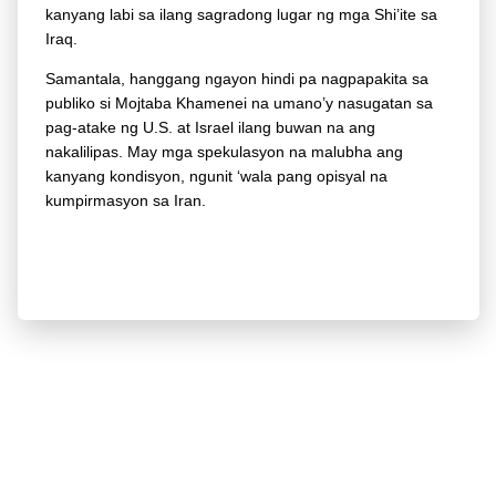
kanyang labi sa ilang sagradong lugar ng mga Shi’ite sa
Iraq.
Samantala, hanggang ngayon hindi pa nagpapakita sa
publiko si Mojtaba Khamenei na umano’y nasugatan sa
pag-atake ng U.S. at Israel ilang buwan na ang
nakalilipas. May mga spekulasyon na malubha ang
kanyang kondisyon, ngunit ‘wala pang opisyal na
kumpirmasyon sa Iran.