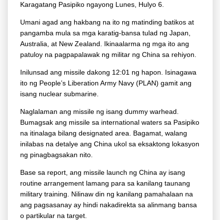
Karagatang Pasipiko ngayong Lunes, Hulyo 6.
Umani agad ang hakbang na ito ng matinding batikos at
pangamba mula sa mga karatig-bansa tulad ng Japan,
Australia, at New Zealand. Ikinaalarma ng mga ito ang
patuloy na pagpapalawak ng militar ng China sa rehiyon.
Inilunsad ang missile dakong 12:01 ng hapon. Isinagawa
ito ng People’s Liberation Army Navy (PLAN) gamit ang
isang nuclear submarine.
Naglalaman ang missile ng isang dummy warhead.
Bumagsak ang missile sa international waters sa Pasipiko
na itinalaga bilang designated area. Bagamat, walang
inilabas na detalye ang China ukol sa eksaktong lokasyon
ng pinagbagsakan nito.
Base sa report, ang missile launch ng China ay isang
routine arrangement lamang para sa kanilang taunang
military training. Nilinaw din ng kanilang pamahalaan na
ang pagsasanay ay hindi nakadirekta sa alinmang bansa
o partikular na target.