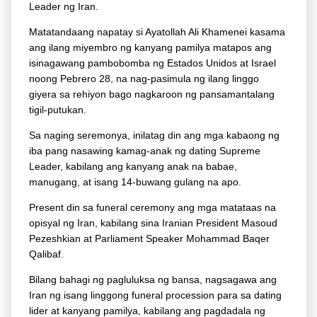
Leader ng Iran.
Matatandaang napatay si Ayatollah Ali Khamenei kasama
ang ilang miyembro ng kanyang pamilya matapos ang
isinagawang pambobomba ng Estados Unidos at Israel
noong Pebrero 28, na nag-pasimula ng ilang linggo
giyera sa rehiyon bago nagkaroon ng pansamantalang
tigil-putukan.
Sa naging seremonya, inilatag din ang mga kabaong ng
iba pang nasawing kamag-anak ng dating Supreme
Leader, kabilang ang kanyang anak na babae,
manugang, at isang 14-buwang gulang na apo.
Present din sa funeral ceremony ang mga matataas na
opisyal ng Iran, kabilang sina Iranian President Masoud
Pezeshkian at Parliament Speaker Mohammad Baqer
Qalibaf.
Bilang bahagi ng pagluluksa ng bansa, nagsagawa ang
Iran ng isang linggong funeral procession para sa dating
lider at kanyang pamilya, kabilang ang pagdadala ng