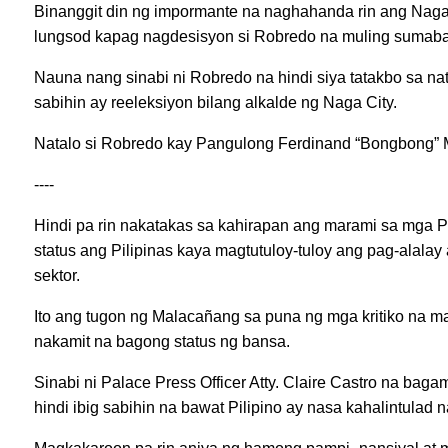
Binanggit din ng impormante na naghahanda rin ang Naga
lungsod kapag nagdesisyon si Robredo na muling sumabak 
Nauna nang sinabi ni Robredo na hindi siya tatakbo sa nati
sabihin ay reeleksiyon bilang alkalde ng Naga City.
Natalo si Robredo kay Pangulong Ferdinand “Bongbong” Ma
----
Hindi pa rin nakatakas sa kahirapan ang marami sa mga Pi
status ang Pilipinas kaya magtutuloy-tuloy ang pag-alala
sektor.
Ito ang tugon ng Malacañang sa puna ng mga kritiko na mar
nakamit na bagong status ng bansa.
Sinabi ni Palace Press Officer Atty. Claire Castro na ba
hindi ibig sabihin na bawat Pilipino ay nasa kahalintulad n