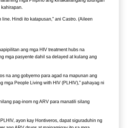
araming mga Pilipino ang kinakailangang tulungan
 kahirapan.
 line. Hindi ito katapusan,” ani Castro. (Aileen
apipilitan ang mga HIV treatment hubs na
ang mga pasyente dahil sa delayed at kulang ang
kilos na ang gobyerno para agad na mapunan ang
 mga People Living with HIV (PLHIV),” pahayag ni
nilang pag-inom ng ARV para manatili silang
LHIV, ayon kay Hontiveros, dapat siguraduhin ng
ver ang ARV drugs at maipamigay ito sa mga