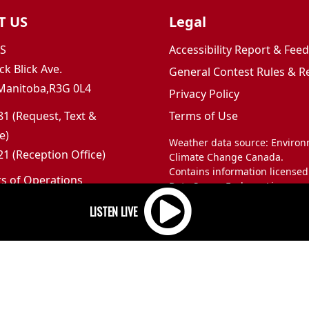
T US
Legal
JS
Accessibility Report & Fe
ck Blick Ave.
General Contest Rules & R
Manitoba,R3G 0L4
Privacy Policy
1 (Request, Text &
Terms of Use
e)
Weather data source: Enviro
1 (Reception Office)
Climate Change Canada.
Contains information licensed
rs of Operations
Data Server End-use Licence 
m to 5pm
and Climate Change Canada.
 Sunday: Closed