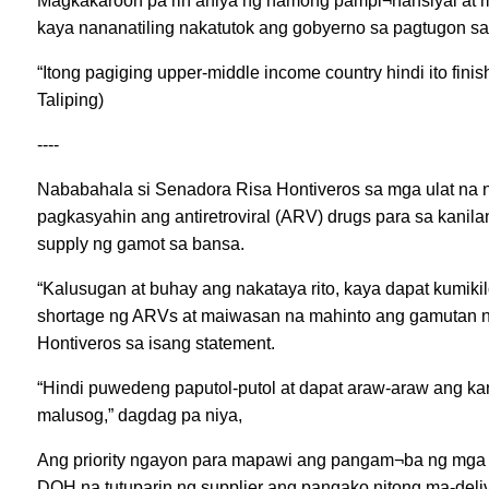
Magkakaroon pa rin aniya ng hamong pampi¬nansiyal at m
kaya nananatiling nakatutok ang gobyerno sa pagtugon sa
“Itong pagiging upper-middle income country hindi ito finish
Taliping)
----
Nababahala si Senadora Risa Hontiveros sa mga ulat na n
pagkasyahin ang antiretroviral (ARV) drugs para sa kanil
supply ng gamot sa bansa.
“Kalusugan at buhay ang nakataya rito, kaya dapat kumi
shortage ng ARVs at maiwasan na mahinto ang gamutan ng
Hontiveros sa isang statement.
“Hindi puwedeng paputol-putol at dapat araw-araw ang ka
malusog,” dagdag pa niya,
Ang priority ngayon para mapawi ang pangam¬ba ng mga P
DOH na tutuparin ng supplier ang pangako nitong ma-deli