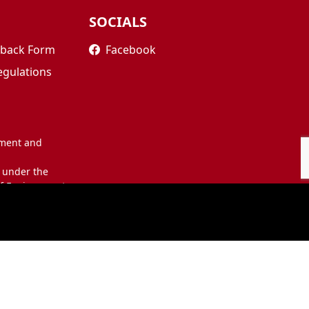
SOCIALS
edback Form
Facebook
egulations
nment and
 under the
of Environment