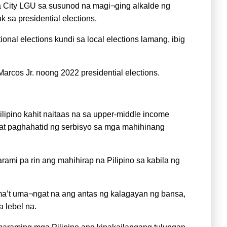
 City LGU sa susunod na magi¬ging alkalde ng
sa presidential elections.
onal elections kundi sa local elections lamang, ibig
rcos Jr. noong 2022 presidential elections.
lipino kahit naitaas na sa upper-middle income
y at paghahatid ng serbisyo sa mga mahihinang
ami pa rin ang mahihirap na Pilipino sa kabila ng
gama’t uma¬ngat na ang antas ng kalagayan ng bansa,
a lebel na.