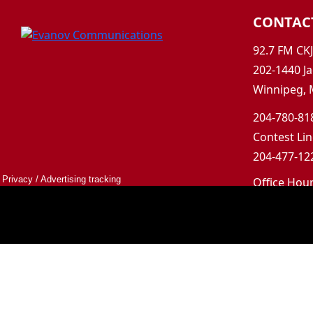
CONTAC
92.7 FM CK
202-1440 Ja
Winnipeg, 
204-780-818
Contest Lin
204-477-122
Privacy
/
Advertising tracking
Office Hou
Mon-Fri 9a
Saturday &