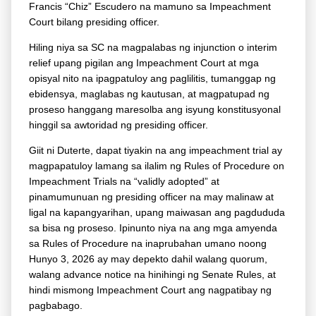
Francis “Chiz” Escudero na mamuno sa Impeachment
Court bilang presiding officer.
Hiling niya sa SC na magpalabas ng injunction o interim
relief upang pigilan ang Impeachment Court at mga
opisyal nito na ipagpatuloy ang pag­lilitis, tumanggap ng
ebidensya, maglabas ng kautusan, at magpatupad ng
proseso hanggang maresolba ang isyung konstitusyonal
hinggil sa awtoridad ng presiding officer.
Giit ni Duterte, dapat tiyakin na ang impeachment trial ay
magpapatuloy lamang sa ilalim ng Rules of Procedure on
Impeachment Trials na “validly adopted” at
pinamumunuan ng presiding officer na may malinaw at
ligal na kapangyarihan, upang maiwasan ang pagdududa
sa bisa ng proseso. Ipinunto niya na ang mga amyen­da
sa Rules of Procedure na inaprubahan umano noong
Hunyo 3, 2026 ay may depekto dahil walang quorum,
walang advance notice na hinihingi ng Senate Rules, at
hindi mismong Impeachment Court ang nagpatibay ng
pagbabago.