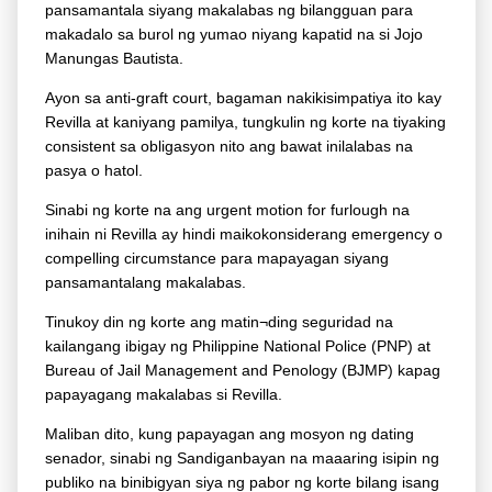
pansamantala siyang makalabas ng bilangguan para
makadalo sa burol ng yumao niyang kapatid na si Jojo
Manungas Bautista.
Ayon sa anti-graft court, bagaman nakikisimpatiya ito kay
Revilla at kaniyang pamilya, tungkulin ng korte na tiyaking
consistent sa obligasyon nito ang bawat inilalabas na
pasya o hatol.
Sinabi ng korte na ang urgent motion for furlough na
inihain ni Revilla ay hindi maikokonsiderang emergency o
compelling circumstance para mapayagan siyang
pansamantalang makalabas.
Tinukoy din ng korte ang matin¬ding seguridad na
kailangang ibigay ng Philippine National Police (PNP) at
Bureau of Jail Management and Penology (BJMP) kapag
papayagang makalabas si Revilla.
Maliban dito, kung papayagan ang mosyon ng dating
senador, sinabi ng Sandiganbayan na maaaring isipin ng
publiko na binibigyan siya ng pabor ng korte bilang isang