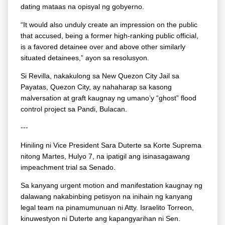
dating mataas na opisyal ng gobyerno.
“It would also unduly create an impression on the public
that accused, being a former high-ranking public official,
is a favored detainee over and above other similarly
situated detainees,” ayon sa resolusyon.
Si Revilla, nakakulong sa New Quezon City Jail sa
Payatas, Quezon City, ay nahaharap sa kasong
malversation at graft kaugnay ng umano’y “ghost” flood
control project sa Pandi, Bulacan.
---
Hiniling ni Vice President Sara Duterte sa Kor­te Suprema
nitong Martes, Hulyo 7, na ipatigil ang isinasagawang
impeachment trial sa Senado.
Sa kanyang urgent motion and manifestation kaugnay ng
dalawang nakabinbing petisyon na inihain ng kanyang
legal team na pinamumunuan ni Atty. Israelito Torreon,
kinuwestyon ni Duterte ang kapangyarihan ni Sen.