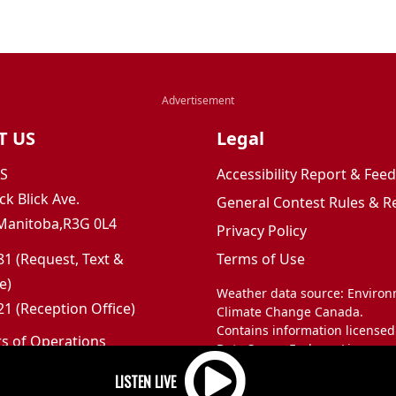
T US
Legal
JS
Accessibility Report & Fe
ck Blick Ave.
General Contest Rules & R
Manitoba,R3G 0L4
Privacy Policy
1 (Request, Text &
Terms of Use
e)
Weather data source: Enviro
1 (Reception Office)
Climate Change Canada.
Contains information licensed
rs of Operations
Data Server End-use Licence 
m to 5pm
and Climate Change Canada.
 Sunday: Closed