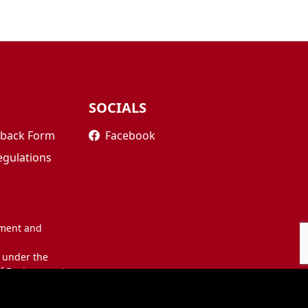
SOCIALS
edback Form
Facebook
egulations
nment and
 under the
of Environment