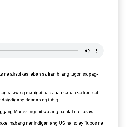
na airstrikes laban sa Iran bilang tugon sa pag-
agpataw ng mabigat na kaparusahan sa Iran dahil
andaigdigang daanan ng tubig.
ggang Martes, ngunit walang naiulat na nasawi.
take, habang nanindigan ang US na ito ay “lubos na