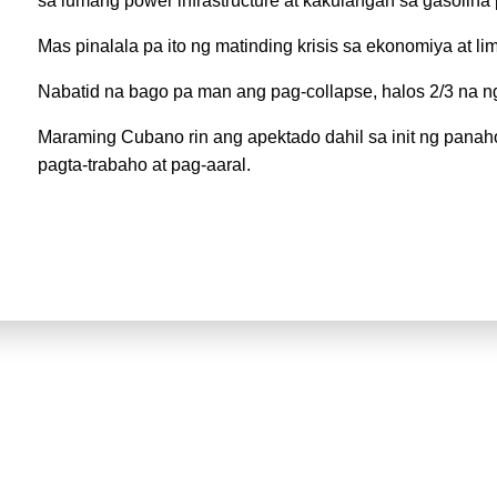
sa lumang power infrastructure at kakulangan sa gasolina 
Mas pinalala pa ito ng matinding krisis sa ekonomiya at li
Nabatid na bago pa man ang pag-collapse, halos 2/3 na n
Maraming Cubano rin ang apektado dahil sa init ng panah
pagta-trabaho at pag-aaral.