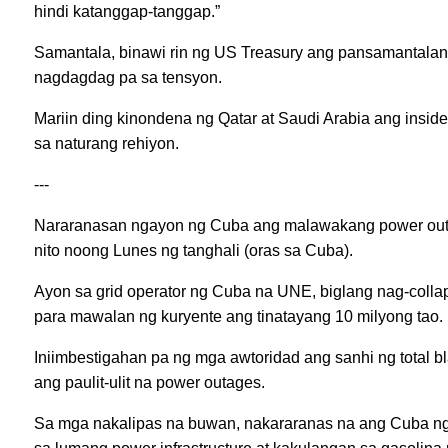
hindi katanggap-tanggap.”
Samantala, binawi rin ng US Treasury ang pansamantalang 
nagdagdag pa sa tensyon.
Mariin ding kinondena ng Qatar at Saudi Arabia ang insi
sa naturang rehiyon.
---
Nararanasan ngayon ng Cuba ang malawakang power outag
nito noong Lunes ng tanghali (oras sa Cuba).
Ayon sa grid operator ng Cuba na UNE, biglang nag-collap
para mawalan ng kuryente ang tinatayang 10 milyong tao.
Iniimbestigahan pa ng mga awtoridad ang sanhi ng total b
ang paulit-ulit na power outages.
Sa mga nakalipas na buwan, nakararanas na ang Cuba ng 