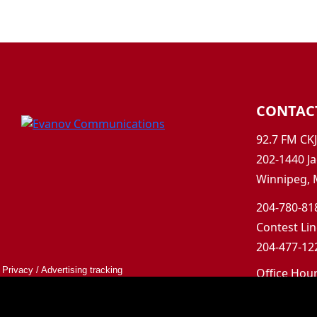
CONTAC
92.7 FM CK
202-1440 Ja
Winnipeg, 
204-780-818
Contest Lin
204-477-122
Privacy
/
Advertising tracking
Office Hou
Mon-Fri 9a
Saturday &