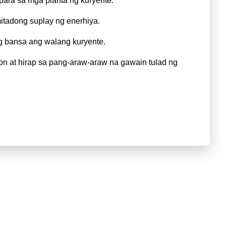
para sa mga planta ng kuryente.
mitadong suplay ng enerhiya.
g bansa ang walang kuryente.
on at hirap sa pang-araw-araw na gawain tulad ng