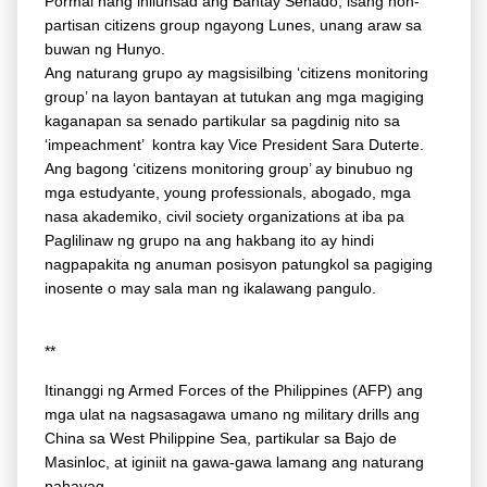
Pormal nang inilunsad ang Bantay Senado, isang non-
partisan citizens group ngayong Lunes, unang araw sa
buwan ng Hunyo.
Ang naturang grupo ay magsisilbing ‘citizens monitoring
group’ na layon bantayan at tutukan ang mga magiging
kaganapan sa senado partikular sa pagdinig nito sa
‘impeachment’ kontra kay Vice President Sara Duterte.
Ang bagong ‘citizens monitoring group’ ay binubuo ng
mga estudyante, young professionals, abogado, mga
nasa akademiko, civil society organizations at iba pa
Paglilinaw ng grupo na ang hakbang ito ay hindi
nagpapakita ng anuman posisyon patungkol sa pagiging
inosente o may sala man ng ikalawang pangulo.
**
Itinanggi ng Armed Forces of the Philippines (AFP) ang
mga ulat na nagsasagawa umano ng military drills ang
China sa West Philippine Sea, partikular sa Bajo de
Masinloc, at iginiit na gawa-gawa lamang ang naturang
pahayag.