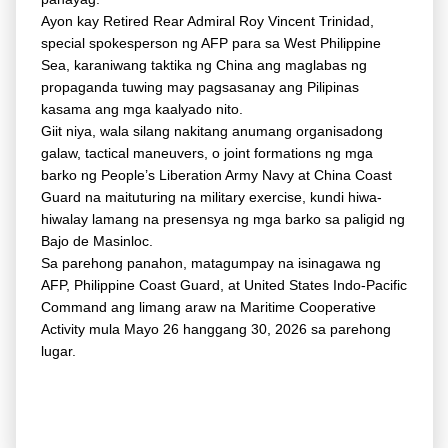
Ayon kay Retired Rear Admiral Roy Vincent Trinidad,
special spokesperson ng AFP para sa West Philippine
Sea, karaniwang taktika ng China ang maglabas ng
propaganda tuwing may pagsasanay ang Pilipinas
kasama ang mga kaalyado nito.
Giit niya, wala silang nakitang anumang organisadong
galaw, tactical maneuvers, o joint formations ng mga
barko ng People’s Liberation Army Navy at China Coast
Guard na maituturing na military exercise, kundi hiwa-
hiwalay lamang na presensya ng mga barko sa paligid ng
Bajo de Masinloc.
Sa parehong panahon, matagumpay na isinagawa ng
AFP, Philippine Coast Guard, at United States Indo-Pacific
Command ang limang araw na Maritime Cooperative
Activity mula Mayo 26 hanggang 30, 2026 sa parehong
lugar.