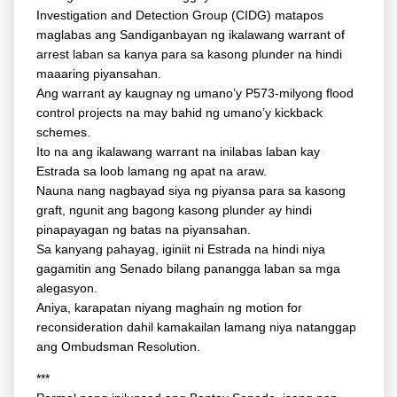
Investigation and Detection Group (CIDG) matapos
maglabas ang Sandiganbayan ng ikalawang warrant of
arrest laban sa kanya para sa kasong plunder na hindi
maaaring piyansahan.
Ang warrant ay kaugnay ng umano’y P573-milyong flood
control projects na may bahid ng umano’y kickback
schemes.
Ito na ang ikalawang warrant na inilabas laban kay
Estrada sa loob lamang ng apat na araw.
Nauna nang nagbayad siya ng piyansa para sa kasong
graft, ngunit ang bagong kasong plunder ay hindi
pinapayagan ng batas na piyansahan.
Sa kanyang pahayag, iginiit ni Estrada na hindi niya
gagamitin ang Senado bilang panangga laban sa mga
alegasyon.
Aniya, karapatan niyang maghain ng motion for
reconsideration dahil kamakailan lamang niya natanggap
ang Ombudsman Resolution.
***