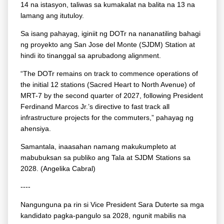
14 na istasyon, taliwas sa kumakalat na balita na 13 na
lamang ang itutuloy.
Sa isang pahayag, iginiit ng DOTr na nananatiling bahagi
ng proyekto ang San Jose del Monte (SJDM) Station at
hindi ito tinanggal sa aprubadong alignment.
“The DOTr remains on track to commence operations of
the initial 12 stations (Sacred Heart to North Avenue) of
MRT-7 by the second quarter of 2027, following President
Ferdinand Marcos Jr.’s directive to fast track all
infrastructure projects for the commuters,” pahayag ng
ahensiya.
Samantala, inaasahan namang makukumpleto at
mabubuksan sa publiko ang Tala at SJDM Stations sa
2028. (Angelika Cabral)
----
Nangunguna pa rin si Vice President Sara Duterte sa mga
kandidato pagka-pangulo sa 2028, ngunit mabilis na