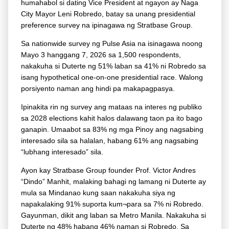
humahabol si dating Vice President at ngayon ay Naga
City Mayor Leni Robredo, batay sa unang presidential
preference survey na ipinagawa ng Stratbase Group.
Sa nationwide survey ng Pulse Asia na isinagawa noong
Mayo 3 hanggang 7, 2026 sa 1,500 respondents,
nakakuha si Duterte ng 51% laban sa 41% ni Robredo sa
isang hypothetical one-on-one presidential race. Walong
porsiyento naman ang hindi pa makapagpasya.
Ipinakita rin ng survey ang mataas na interes ng publiko
sa 2028 elections kahit halos dalawang taon pa ito bago
ganapin. Umaabot sa 83% ng mga Pinoy ang nagsabing
interesado sila sa halalan, habang 61% ang nagsabing
“lubhang interesado” sila.
Ayon kay Stratbase Group founder Prof. Victor Andres
“Dindo” Manhit, malaking bahagi ng lamang ni Duterte ay
mula sa Mindanao kung saan nakakuha siya ng
napakalaking 91% suporta kum¬para sa 7% ni Robredo.
Gayunman, dikit ang laban sa Metro Manila. Nakakuha si
Duterte ng 48% habang 46% naman si Robredo. Sa