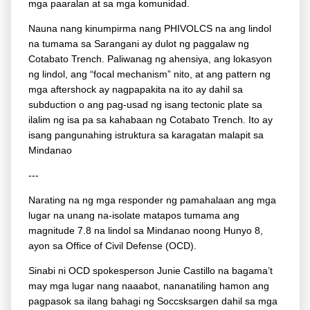
mga paaralan at sa mga komunidad.
Nauna nang kinumpirma nang PHIVOLCS na ang lindol
na tumama sa Sarangani ay dulot ng paggalaw ng
Cotabato Trench. Paliwanag ng ahensiya, ang lokasyon
ng lindol, ang “focal mechanism” nito, at ang pattern ng
mga aftershock ay nagpapakita na ito ay dahil sa
subduction o ang pag-usad ng isang tectonic plate sa
ilalim ng isa pa sa kahabaan ng Cotabato Trench. Ito ay
isang pangunahing istruktura sa karagatan malapit sa
Mindanao
---
Narating na ng mga responder ng pamahalaan ang mga
lugar na unang na-isolate matapos tumama ang
magnitude 7.8 na lindol sa Mindanao noong Hunyo 8,
ayon sa Office of Civil Defense (OCD).
Sinabi ni OCD spokesperson Junie Castillo na bagama’t
may mga lugar nang naaabot, nananatiling hamon ang
pagpasok sa ilang bahagi ng Soccsksargen dahil sa mga