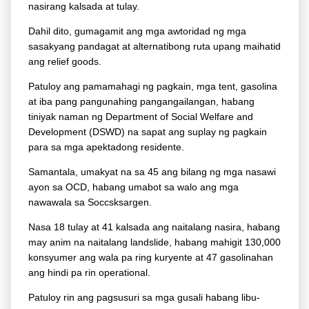
nasirang kalsada at tulay.
Dahil dito, gumagamit ang mga awtoridad ng mga
sasakyang pandagat at alternatibong ruta upang maihatid
ang relief goods.
Patuloy ang pamamahagi ng pagkain, mga tent, gasolina
at iba pang pangunahing pangangailangan, habang
tiniyak naman ng Department of Social Welfare and
Development (DSWD) na sapat ang suplay ng pagkain
para sa mga apektadong residente.
Samantala, umakyat na sa 45 ang bilang ng mga nasawi
ayon sa OCD, habang umabot sa walo ang mga
nawawala sa Soccsksargen.
Nasa 18 tulay at 41 kalsada ang naitalang nasira, habang
may anim na naitalang landslide, habang mahigit 130,000
konsyumer ang wala pa ring kuryente at 47 gasolinahan
ang hindi pa rin operational.
Patuloy rin ang pagsusuri sa mga gusali habang libu-