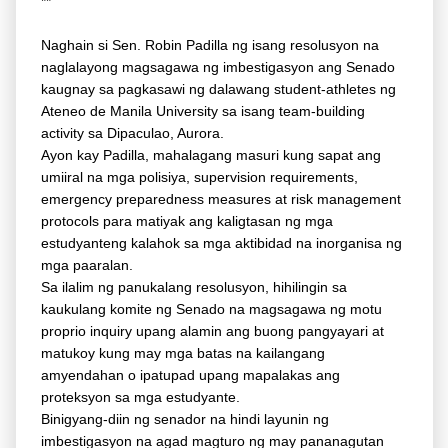
**
Naghain si Sen. Robin Padilla ng isang resolusyon na
naglalayong magsagawa ng imbestigasyon ang Senado
kaugnay sa pagkasawi ng dalawang student-athletes ng
Ateneo de Manila University sa isang team-building
activity sa Dipaculao, Aurora.
Ayon kay Padilla, mahalagang masuri kung sapat ang
umiiral na mga polisiya, supervision requirements,
emergency preparedness measures at risk management
protocols para matiyak ang kaligtasan ng mga
estudyanteng kalahok sa mga aktibidad na inorganisa ng
mga paaralan.
Sa ilalim ng panukalang resolusyon, hihilingin sa
kaukulang komite ng Senado na magsagawa ng motu
proprio inquiry upang alamin ang buong pangyayari at
matukoy kung may mga batas na kailangang
amyendahan o ipatupad upang mapalakas ang
proteksyon sa mga estudyante.
Binigyang-diin ng senador na hindi layunin ng
imbestigasyon na agad magturo ng may pananagutan