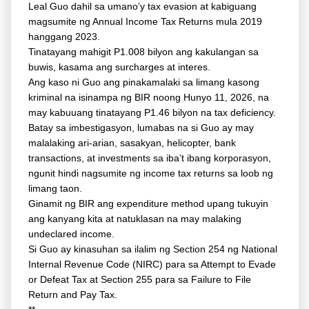
Leal Guo dahil sa umano’y tax evasion at kabiguang
magsumite ng Annual Income Tax Returns mula 2019
hanggang 2023.
Tinatayang mahigit P1.008 bilyon ang kakulangan sa
buwis, kasama ang surcharges at interes.
Ang kaso ni Guo ang pinakamalaki sa limang kasong
kriminal na isinampa ng BIR noong Hunyo 11, 2026, na
may kabuuang tinatayang P1.46 bilyon na tax deficiency.
Batay sa imbestigasyon, lumabas na si Guo ay may
malalaking ari-arian, sasakyan, helicopter, bank
transactions, at investments sa iba’t ibang korporasyon,
ngunit hindi nagsumite ng income tax returns sa loob ng
limang taon.
Ginamit ng BIR ang expenditure method upang tukuyin
ang kanyang kita at natuklasan na may malaking
undeclared income.
Si Guo ay kinasuhan sa ilalim ng Section 254 ng National
Internal Revenue Code (NIRC) para sa Attempt to Evade
or Defeat Tax at Section 255 para sa Failure to File
Return and Pay Tax.