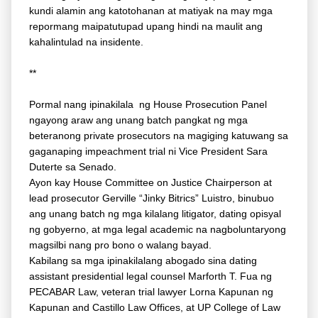
kundi alamin ang katotohanan at matiyak na may mga
repormang maipatutupad upang hindi na maulit ang
kahalintulad na insidente.
**
Pormal nang ipinakilala ng House Prosecution Panel
ngayong araw ang unang batch pangkat ng mga
beteranong private prosecutors na magiging katuwang sa
gaganaping impeachment trial ni Vice President Sara
Duterte sa Senado.
Ayon kay House Committee on Justice Chairperson at
lead prosecutor Gerville “Jinky Bitrics” Luistro, binubuo
ang unang batch ng mga kilalang litigator, dating opisyal
ng gobyerno, at mga legal academic na nagboluntaryong
magsilbi nang pro bono o walang bayad.
Kabilang sa mga ipinakilalang abogado sina dating
assistant presidential legal counsel Marforth T. Fua ng
PECABAR Law, veteran trial lawyer Lorna Kapunan ng
Kapunan and Castillo Law Offices, at UP College of Law