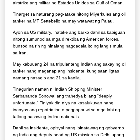
airstrike ang militar ng Estados Unidos sa Gulf of Oman.
Tinarget sa naturang pag-atake nitong Miyerkules ang oil
tanker na MT Settebello na may watawat ng Palau.
Ayon sa US military, inatake ang barko dahil sa kabiguan
nitong sumunod sa mga direktiba ng American forces,
bunsod na rin ng hinalang nagdadala ito ng langis mula
sa Iran.
May kabuuang 24 na tripulanteng Indian ang sakay ng oil
tanker nang maganap ang insidente, kung saan ligtas
namang nasagip ang 21 sa kanila.
Tinagurian naman ni Indian Shipping Minister
Sarbananda Sonowal ang trahedya bilang “deeply
unfortunate.” Tiniyak din niya na kasalukuyan nang
inaayos ang repatriation o pagpapauwi sa mga labi ng
tatlong nasawing Indian nationals.
Dahil sa insidente, opisyal nang ipinatawag ng gobyerno
ng India ang deputy head ng US mission sa Delhi upang