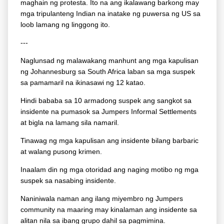
maghain ng protesta. Ito na ang ikalawang barkong may
mga tripulanteng Indian na inatake ng puwersa ng US sa
loob lamang ng linggong ito.
---
Naglunsad ng malawakang manhunt ang mga kapulisan
ng Johannesburg sa South Africa laban sa mga suspek
sa pamamaril na ikinasawi ng 12 katao.
Hindi bababa sa 10 armadong suspek ang sangkot sa
insidente na pumasok sa Jumpers Informal Settlements
at bigla na lamang sila namaril.
Tinawag ng mga kapulisan ang insidente bilang barbaric
at walang pusong krimen.
Inaalam din ng mga otoridad ang naging motibo ng mga
suspek sa nasabing insidente.
Naniniwala naman ang ilang miyembro ng Jumpers
community na maaring may kinalaman ang insidente sa
alitan nila sa ibang grupo dahil sa pagmimina.