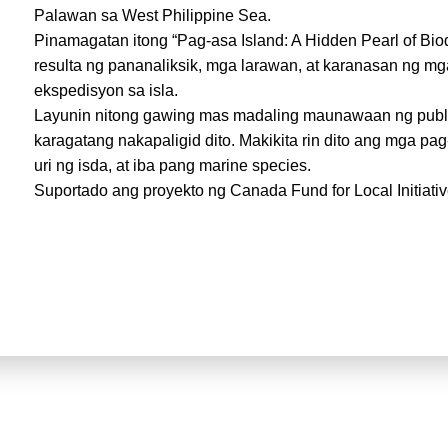
Palawan sa West Philippine Sea.
Pinamagatan itong “Pag-asa Island: A Hidden Pearl of Bio
resulta ng pananaliksik, mga larawan, at karanasan ng mg
ekspedisyon sa isla.
Layunin nitong gawing mas madaling maunawaan ng publi
karagatang nakapaligid dito. Makikita rin dito ang mga pag-
uri ng isda, at iba pang marine species.
Suportado ang proyekto ng Canada Fund for Local Initia