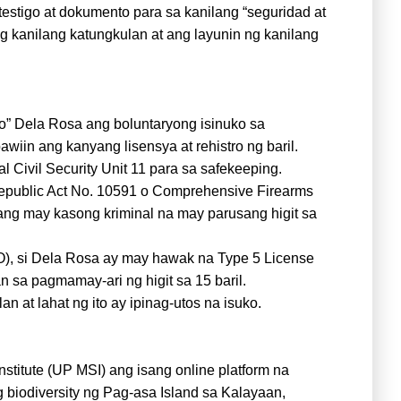
stigo at dokumento para sa kanilang “seguridad at
ng kanilang katungkulan at ang layunin ng kanilang
to” Dela Rosa ang boluntaryong isinuko sa
wiin ang kanyang lisensya at rehistro ng baril.
 Civil Security Unit 11 para sa safekeeping.
epublic Act No. 10591 o Comprehensive Firearms
ng may kasong kriminal na may parusang higit sa
O), si Dela Rosa ay may hawak na Type 5 License
sa pagmamay-ari ng higit sa 15 baril.
 at lahat ng ito ay ipinag-utos na isuko.
Institute (UP MSI) ang isang online platform na
biodiversity ng Pag-asa Island sa Kalayaan,