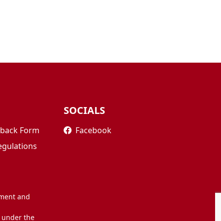
SOCIALS
edback Form
Facebook
egulations
nment and
 under the