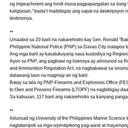
ng impeachment ang hindi muna pagpapangalan sa ilang te
kaligtasan,” basta’t maibibigay ang sapat na deskripsyon 
testimonya.
**
Umaabot sa 20 baril na nakarehistro kay Sen. Ronald “Ba
Philippine National Police (PNP) sa Davao City matapos ba
Ang mga baril ay kasalukuyang nasa kustodiya ng Regional
Ayon sa PNP, ang pagbawi ng lisensya ay alinsunod sa R
and Ammunition Regulation Act, na nagbabawal sa sinuma
dalawang taon na magmay-ari ng baril.
Batay sa tala ng PNP-Firearms and Explosives Office (FE
to Own and Possess Firearms (LTOPF) na nagbibigay-daan 
Sa kabuuan, 117 baril ang nakarehistro sa kanyang pangalan
**
Inilunsad ng University of the Philippines Marine Science 
nagtatampok sa mga siyentipikong pag-aaral at mayamang 