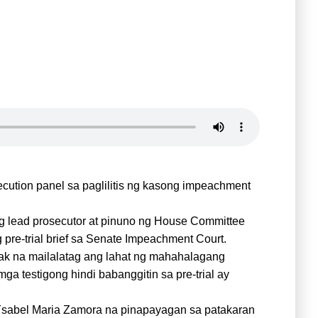
cution panel sa paglilitis ng kasong impeachment
ang lead prosecutor at pinuno ng House Committee
pre-trial brief sa Senate Impeachment Court.
yak na mailalatag ang lahat ng mahahalagang
ga testigong hindi babanggitin sa pre-trial ay
 Ysabel Maria Zamora na pinapayagan sa patakaran